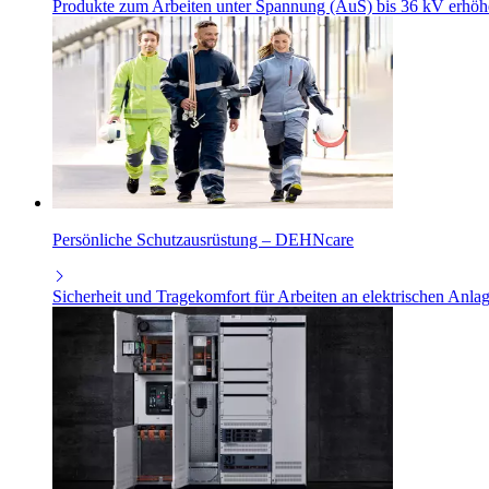
Produkte zum Arbeiten unter Spannung (AuS) bis 36 kV erhöhen 
Persönliche Schutzausrüstung – DEHNcare
Sicherheit und Tragekomfort für Arbeiten an elektrischen Anl