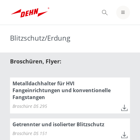
Skip
to
EINLOGGEN / REGISTRIEREN
main
content
MERKZETTEL
Blitzschutz/Erdung
Broschüren, Flyer:
Metalldachhalter für HVI
Fangeinrichtungen und konventionelle
Fangstangen
Broschüre DS 295
Getrennter und isolierter Blitzschutz
Broschüre DS 151