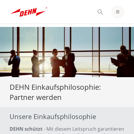
EINLOGGEN / REGISTRIEREN
MERKZETTEL
Skip
to
main
content
DEHN Einkaufsphilosophie:
Partner werden
Unsere Einkaufsphilosophie
DEHN schützt
- Mit diesem Leitspruch garantieren