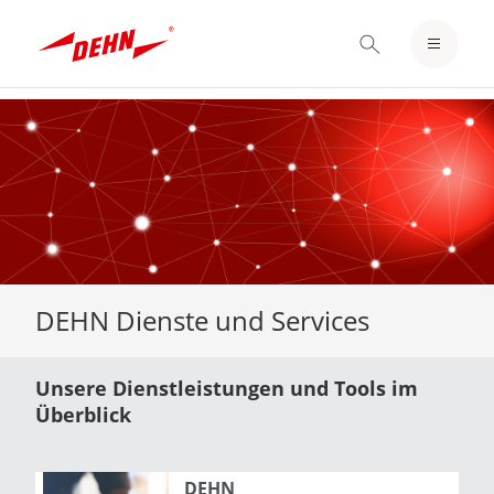
EINLOGGEN / REGISTRIEREN
MERKZETTEL
Skip
to
main
content
DEHN Dienste und Services
Unsere Dienstleistungen und Tools im
Überblick
DEHN