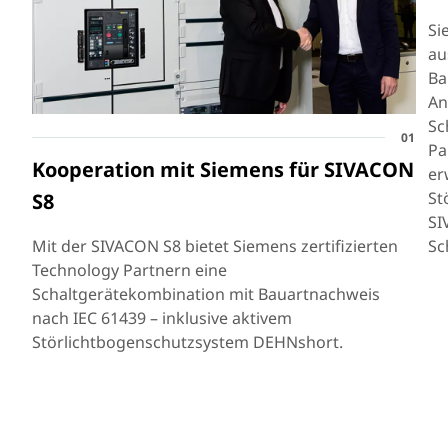
Si
au
Ba
An
Sc
01
Pa
Kooperation mit Siemens für SIVACON
er
St
S8
SI
Mit der SIVACON S8 bietet Siemens zertifizierten
Sc
Technology Partnern eine
Schaltgerätekombination mit Bauartnachweis
nach IEC 61439 – inklusive aktivem
Störlichtbogenschutzsystem DEHNshort.