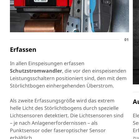
01
Erfassen
In allen Einspeisungen erfassen
Schutzstromwandler
, die vor den einspeisenden
Leistungsschaltern positioniert sind, den mit dem
Störlichtbogen einhergehenden Überstrom.
Als zweite Erfassungsgröße wird das extrem
A
helle Licht des Störlichtbogens durch spezielle
Lichtsensoren detektiert. Die Lichtsensoren sind
El
– je nach Anlagenerfordernissen – als
Se
Punktsensor oder faseroptischer Sensor
Er
erhältlich.
zu