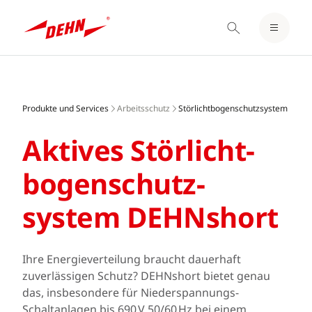
EINLOGGEN / REGISTRIEREN
Skip
MERKZETTEL
to
main
Produkte und Services
Arbeitsschutz
Störlichtbogenschutzsystem
content
Aktives Störlicht­
bogen­schutz­
system DEHNshort
Ihre Energieverteilung braucht dauerhaft
zuverlässigen Schutz?​ DEHNshort bietet genau
das, insbesondere für Niederspannungs-
Schaltanlagen bis 690 V 50/60 Hz bei einem