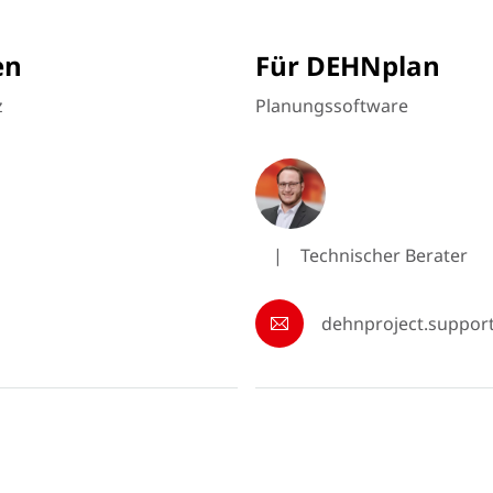
en
Für DEHNplan
z
Planungssoftware
|
Technischer Berater
dehnproject.suppor