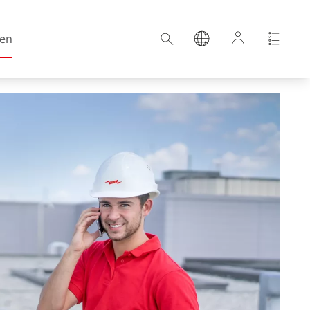
en
Kroatien
Estland
Deutschland
Ungarn
Lettland
Niederlande