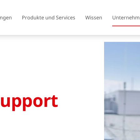
ngen
Produkte und Services
Wissen
Unternehm
Österreich
Belgien
Tschechien
Dänemark
Support
Finnland
Frankreich
Vereinigtes Königreich
Griechenland
Island
Italien
Litauen
Nordmazedonien