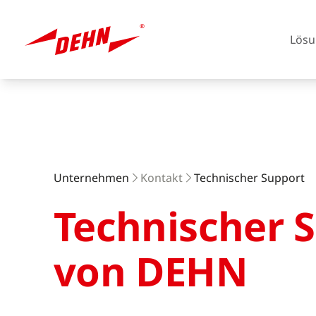
Lösu
Skip
to
main
content
Europa
Unternehmen
Kontakt
Technischer Support
Technischer 
Amerika
von DEHN