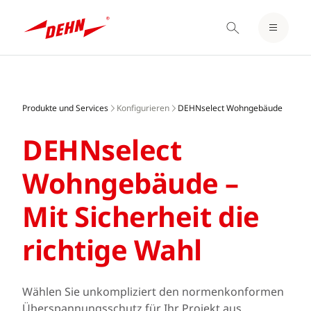
EINLOGGEN / REGISTRIEREN
Skip
MERKZETTEL
to
main
Produkte und Services
Konfigurieren
DEHNselect Wohngebäude
content
DEHNselect
Wohngebäude –
Mit Sicherheit die
richtige Wahl
Wählen Sie unkompliziert den normenkonformen
Überspannungsschutz für Ihr Projekt aus.